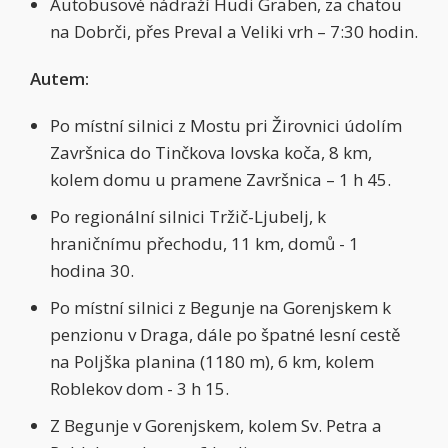
Autobusové nádraží Hudi Graben, za chatou
na Dobrči, přes Preval a Veliki vrh – 7:30 hodin.
Autem:
Po místní silnici z Mostu pri Žirovnici údolím
Završnica do Tinčkova lovska koča, 8 km,
kolem domu u pramene Završnica – 1 h 45.
Po regionální silnici Tržič-Ljubelj, k
hraničnímu přechodu, 11 km, domů - 1
hodina 30.
Po místní silnici z Begunje na Gorenjskem k
penzionu v Draga, dále po špatné lesní cestě
na Poljška planina (1180 m), 6 km, kolem
Roblekov dom - 3 h 15.
Z Begunje v Gorenjskem, kolem Sv. Petra a