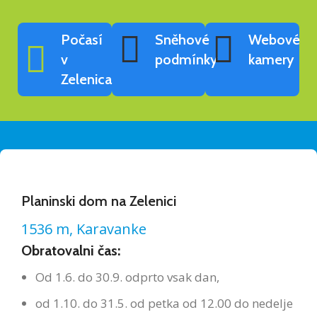
Počasí
Sněhové
Webové
v
podmínky
kamery
Zelenica
Planinski dom na Zelenici
1536 m, Karavanke
Obratovalni čas:
Od 1.6. do 30.9. odprto vsak dan,
od 1.10. do 31.5. od petka od 12.00 do nedelje