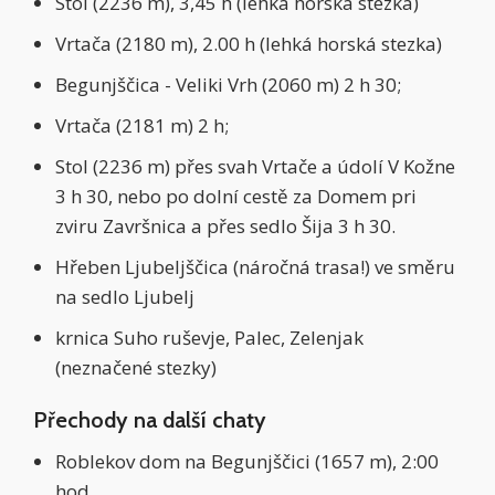
Stol (2236 m), 3,45 h (lehká horská stezka)
Vrtača (2180 m), 2.00 h (lehká horská stezka)
Begunjščica - Veliki Vrh (2060 m) 2 h 30;
Vrtača (2181 m) 2 h;
Stol (2236 m) přes svah Vrtače a údolí V Kožne
3 h 30, nebo po dolní cestě za Domem pri
zviru Završnica a přes sedlo Šija 3 h 30.
Hřeben Ljubeljščica (náročná trasa!) ve směru
na sedlo Ljubelj
krnica Suho ruševje, Palec, Zelenjak
(neznačené stezky)
Přechody na další chaty
Roblekov dom na Begunjščici (1657 m), 2:00
hod