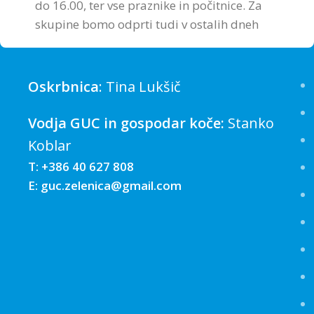
do 16.00, ter vse praznike in počitnice. Za
skupine bomo odprti tudi v ostalih dneh
Oskrbnica
: Tina Lukšič
Vodja GUC in gospodar koče:
Stanko
Koblar
T: +386 40 627 808
E: guc.zelenica@gmail.com