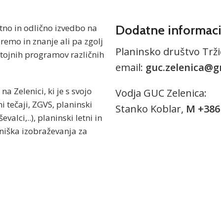
no in odlično izvedbo na
Dodatne informaci
remo in znanje ali pa zgolj
Planinsko društvo Tržic
stojnih programov različnih
email:
guc.zelenica@g
 Zelenici, ki je s svojo
Vodja GUC Zelenica:
i tečaji, ZGVS, planinski
Stanko Koblar,
M +386 
valci,..), planinski letni in
orniška izobraževanja za