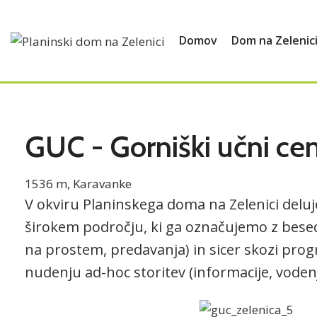
Domov
Dom na Zelenic
GUC - Gorniški učni cen
1536 m, Karavanke
V okviru Planinskega doma na Zelenici delu
širokem področju, ki ga označujemo z besedo
na prostem, predavanja) in sicer skozi pro
nudenju ad-hoc storitev (informacije, vodenje