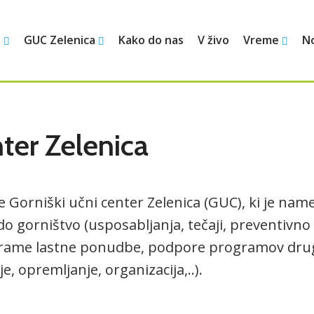
i
GUC Zelenica
Kako do nas
V živo
Vreme
N
ter Zelenica
je Gorniški učni center Zelenica (GUC), ki je n
 gorništvo (usposabljanja, tečaji, preventivno
grame lastne ponudbe, podpore programov drugih
, opremljanje, organizacija,..).