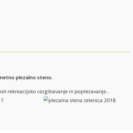
metno plezalno steno.
kot rekreacijsko razgibavanje in poplezavanje...