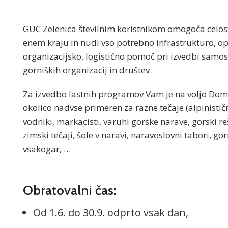
GUC Zelenica številnim koristnikom omogoča celost
enem kraju in nudi vso potrebno infrastrukturo, op
organizacijsko, logistično pomoč pri izvedbi samo
gorniških organizacij in društev.
Za izvedbo lastnih programov Vam je na voljo Dom na
okolico nadvse primeren za razne tečaje (alpinističn
vodniki, markacisti, varuhi gorske narave, gorski reše
zimski tečaji, šole v naravi, naravoslovni tabori, g
vsakogar, …
Obratovalni čas:
Od 1.6. do 30.9. odprto vsak dan,