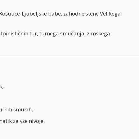
 Košutice-Ljubeljske babe, zahodne stene Velikega
lpinističnih tur, turnega smučanja, zimskega
k,
turnih smukih,
atik za vse nivoje,