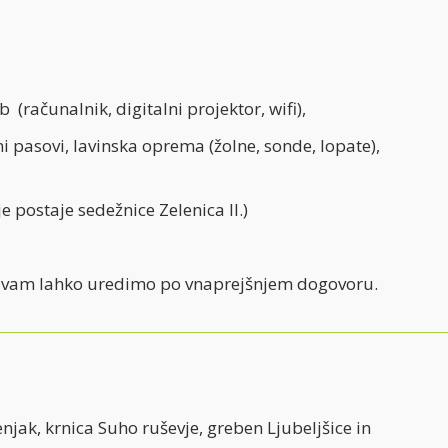
računalnik, digitalni projektor, wifi),
 pasovi, lavinska oprema (žolne, sonde, lopate),
 postaje sedežnice Zelenica II.)
mi) vam lahko uredimo po vnaprejšnjem dogovoru.
lenjak, krnica Suho ruševje, greben Ljubeljšice in