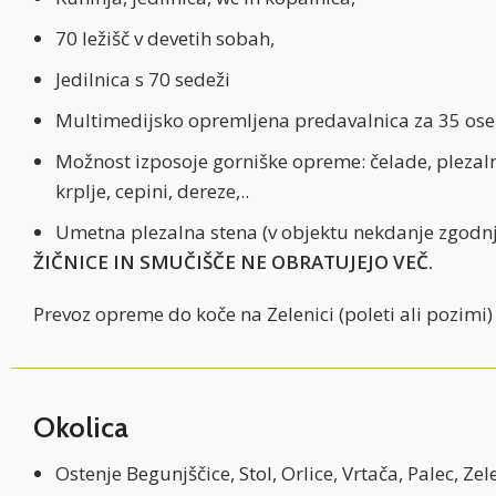
70 ležišč v devetih sobah,
Jedilnica s 70 sedeži
Multimedijsko opremljena predavalnica za 35 oseb (
Možnost izposoje gorniške opreme: čelade, plezalni
krplje, cepini, dereze,..
Umetna plezalna stena (v objektu nekdanje zgodnje
ŽIČNICE IN SMUČIŠČE NE OBRATUJEJO VEČ.
Prevoz opreme do koče na Zelenici (poleti ali pozi
Okolica
Ostenje Begunjščice, Stol, Orlice, Vrtača, Palec, Ze