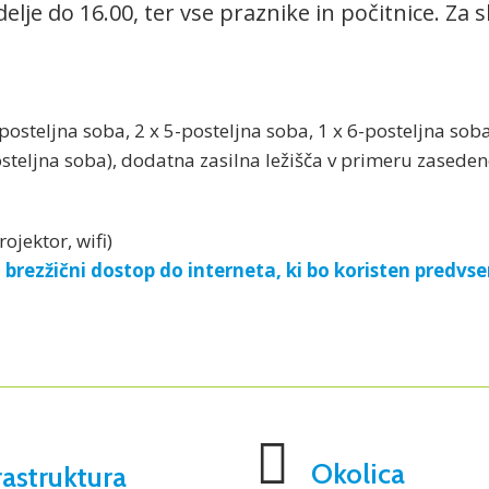
delje do 16.00, ter vse praznike in počitnice. Za
posteljna soba, 2 x 5-posteljna soba, 1 x 6-posteljna soba,
osteljna soba), dodatna zasilna ležišča v primeru zaseden
ojektor, wifi)
brezžični dostop do interneta, ki bo koristen predvs
Okolica
rastruktura