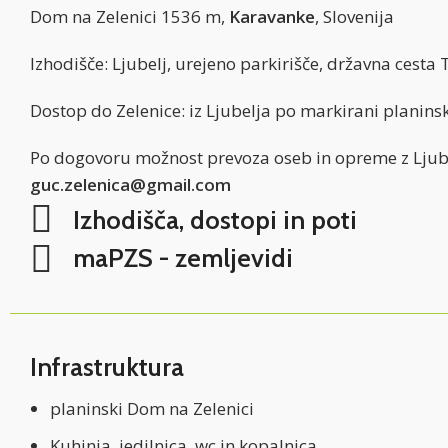
Dom na Zelenici 1536 m,
Karavanke
, Slovenija
Izhodišče: Ljubelj, urejeno parkirišče, državna cesta 
Dostop do Zelenice: iz Ljubelja po markirani planinsk
Po dogovoru možnost prevoza oseb in opreme z Ljube
guc.zelenica@gmail.com
Izhodišča, dostopi in poti
maPZS - zemljevidi
Infrastruktura
planinski Dom na Zelenici
Kuhinja, jedilnica, wc in kopalnica,