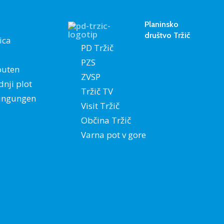
Planinsko
društvo Tržič
ica
PD Tržič
PZS
outen
ZVSP
dnji plot
Tržič TV
ingungen
Visit Tržič
Občina Tržič
Varna pot v gore