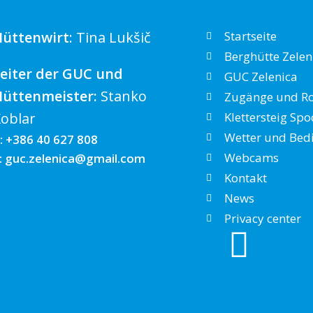
üttenwirt
: Tina Lukšič
Startseite
Berghütte Zelen
eiter der GUC und
GUC Zelenica
Hüttenmeister:
Stanko
Zugänge und R
oblar
Klettersteig Spo
Wetter und Bed
: +386 40 627 808
Webcams
: guc.zelenica@gmail.com
Kontakt
News
Privacy center