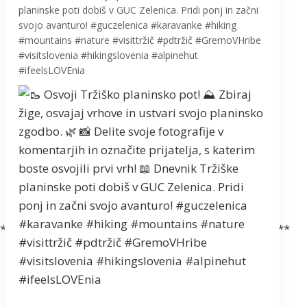
planinske poti dobiš v GUC Zelenica. Pridi ponj in začni
svojo avanturo! #guczelenica #karavanke #hiking
#mountains #nature #visittržič #pdtržič #GremoVHribe
#visitslovenia #hikingslovenia #alpinehut
#ifeelsLOVEnia