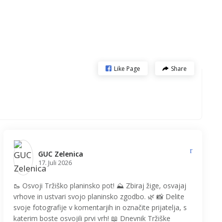
Like Page
Share
GUC Zelenica️
17. Juli 2026
🥾 Osvoji Tržiško planinsko pot! ⛰️ Zbiraj žige, osvajaj
vrhove in ustvari svojo planinsko zgodbo. 🌿 📸 Delite
svoje fotografije v komentarjih in označite prijatelja, s
katerim boste osvojili prvi vrh! 📖 Dnevnik Tržiške