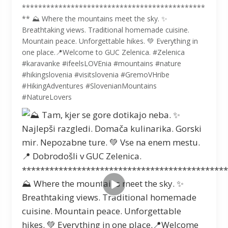
*********************************************
** ⛰️ Where the mountains meet the sky. ✨
Breathtaking views. Traditional homemade cuisine.
Mountain peace. Unforgettable hikes. 💚 Everything in
one place.📍Welcome to GUC Zelenica. #Zelenica
#karavanke #ifeelsLOVEnia #mountains #nature
#hikingslovenia #visitslovenia #GremoVHribe
#HikingAdventures #SlovenianMountains
#NatureLovers